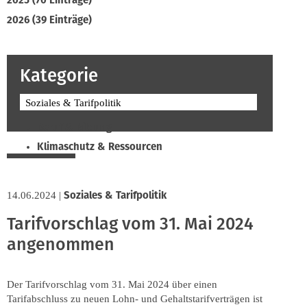
2025 (70 Einträge)
2026 (39 Einträge)
Kategorie
Soziales & Tarifpolitik
Beruf & Bildung
Klimaschutz & Ressourcen
Normen & Fachregeln
Prävention & Arbeitsschutz
Soziales & Tarifpolitik
14.06.2024
|
Recht & Wirtschaft
Tarifvorschlag vom 31. Mai 2024
Soziales & Tarifpolitik
angenommen
Verband & Innungen
Interviews
Innung
Der Tarifvorschlag vom 31. Mai 2024 über einen
Tarifabschluss zu neuen Lohn- und Gehaltstarifverträgen ist