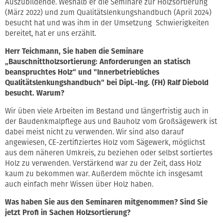
Auszubildende. Weshalb er die Seminare zur Holzsortierung
(März 2022) und zum Qualitätslenkungshandbuch (April 2024)
besucht hat und was ihm in der Umsetzung Schwierigkeiten
bereitet, hat er uns erzählt.
Herr Teichmann, Sie haben die Seminare
„Bauschnittholzsortierung: Anforderungen an statisch
beanspruchtes Holz“ und "Innerbetriebliches
Qualitätslenkungshandbuch" bei Dipl.-Ing. (FH) Ralf Diebold
besucht. Warum?
Wir üben viele Arbeiten im Bestand und längerfristig auch in
der Baudenkmalpflege aus und Bauholz vom Großsägewerk ist
dabei meist nicht zu verwenden. Wir sind also darauf
angewiesen, CE-zertifiziertes Holz vom Sägewerk, möglichst
aus dem näheren Umkreis, zu beziehen oder selbst sortiertes
Holz zu verwenden. Verstärkend war zu der Zeit, dass Holz
kaum zu bekommen war. Außerdem möchte ich insgesamt
auch einfach mehr Wissen über Holz haben.
Was haben Sie aus den Seminaren mitgenommen? Sind Sie
jetzt Profi in Sachen Holzsortierung?