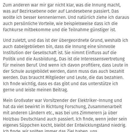
Zum anderen war mir gar nicht klar, was die Innung macht,
was auf Bezirksebene oder auf Landesebene passiert. Das
wollte ich besser kennenlernen. Und natürlich ziehe ich daraus
auch persönliche Vorteile, wie beispielsweise dass ich die
Fachkurse mitbekomme und die Teilnahme günstiger ist.
Und zuletzt, und das ist der übergeordnete Grund, weshalb ich
auch dabeigeblieben bin, dass die Innung eine sinnvolle
Institution der Gesellschaft ist. Sie nimmt Einfluss auf die
Politik und die Ausbildung,. Das ist die Interessensvertretung
für meinen Beruf. Und wenn ich davon profitiere, dass Leute in
der Schule ausgebildet werden, dann muss das auch bezahlt
werden. Das braucht Mitglieder und Leute, die das bezahlen.
Ich finde wichtig, dass es das gibt und das unterstütze ich
gerne und leiste meinen Beitrag.
Mein Großvater war Vorsitzender der Elektriker-Innung und
hat da viel bewirkt in Richtung Forschung, Zusammenarbeit
mit anderen Ländern etc., was bei uns Zimmerern ja über
Holzbau Deutschland auch passiert. Ich finde, wenn jeder sein
eigenes Süppchen kocht, bleibt der Entwicklungstand niedrig.
Ich finde, wir sollten immer das Ziel haben, uns