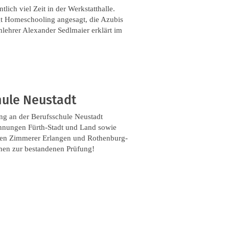
ich viel Zeit in der Werkstatthalle.
ngt Homeschooling angesagt, die Azubis
hlehrer Alexander Sedlmaier erklärt im
hule Neustadt
g an der Berufsschule Neustadt
nnungen Fürth-Stadt und Land sowie
pen Zimmerer Erlangen und Rothenburg-
nnen zur bestandenen Prüfung!