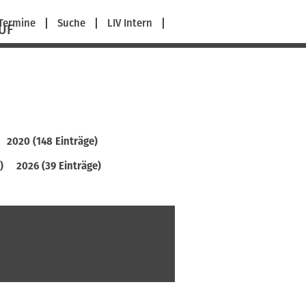
avigation
Termine
Suche
LIV Intern
UF
berspringen
2020 (148 Einträge)
)
2026 (39 Einträge)