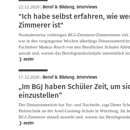
Beruf & Bildung
Interviews
22.12.2020
|
,
"Ich habe selbst erfahren, wie we
Zimmerer ist"
Normalerweise verbringen BGJ-Zimmerer/Zimmerinnen viel Ze
war in den vergangenen Wochen allerdings Distanzunterricht 
Fachlehrer Markus Rösch von den Beruflichen Schulen Altött
aussah und, warum das Berufsgrundschuljahr unersetzlich ist
mehr
❯
Beruf & Bildung
Interviews
17.12.2020
|
,
„Im BGJ haben Schüler Zeit, um si
einzustellen“
Der Distanzunterricht hat Vor- und Nachteile, sagt Dieter Sch
Holztechnik an der Josef-Greising-Schule in Würzburg. Im Inte
BGJ-Zimmerer aktuell aussieht und, warum das Berufsgrundsch
mehr
❯