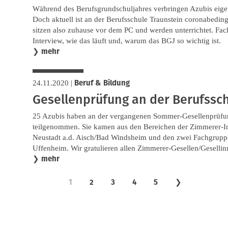
Während des Berufsgrundschuljahres verbringen Azubis eigentl
Doch aktuell ist an der Berufsschule Traunstein coronabedi
sitzen also zuhause vor dem PC und werden unterrichtet. Fac
Interview, wie das läuft und, warum das BGJ so wichtig ist.
mehr
❯
Beruf & Bildung
24.11.2020
|
Gesellenprüfung an der Berufssc
25 Azubis haben an der vergangenen Sommer-Gesellenprüfun
teilgenommen. Sie kamen aus den Bereichen der Zimmerer-I
Neustadt a.d. Aisch/Bad Windsheim und den zwei Fachgrup
Uffenheim. Wir gratulieren allen Zimmerer-Gesellen/Geselli
mehr
❯
1
2
3
4
5
❯