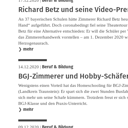
Beruf & Bildung
17.12.2020
|
Richard Betz und seine Video-Pr
An 37 bayerischen Schulen hätte Zimmerer Richard Betz heue
Hand“ aufgeführt. Doch coronabedingt fiel seine Theatertour
Betz für eine Alternative entschieden: Er will die Schüler p
das Zimmererhandwerk vorstellen – am 1. Dezember 2020 war
Herzogenaurach.
mehr
❯
Beruf & Bildung
14.12.2020
|
BGJ-Zimmerer und Hobby-Schäfe
Wenigstens einen Vorteil hat das Homeschooling für BGJ-Zim
(Landkreis Traunstein): Er spart sich die zwei Stunden Busfa
sich mehr um seine Schafe kümmern. Trotzdem freut er sich s
BGJ-Klasse und den Praxis-Unterricht.
mehr
❯
Beruf & Bildung
09.12.2020
|